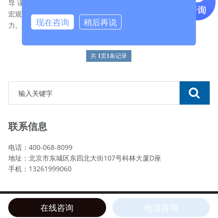
导 读 经济发展新常态下，旅游产业投资在消费需求的推动、
宏观政策的引领下逆势增长，成为拉动我国经济增长的重要动
现在咨询
稍后再说
力。但从政府角度来看，存在着...
共
1
页
1
条记录
联系信息
电话：400-068-8099
地址：北京市东城区东四北大街107号科林大厦D座
手机：13261999060
Copyright © 2002-2025 北京绿维文旅运营集团 版权所有
在线咨询
电话咨询