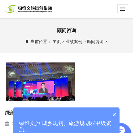
T
o
g
g
顾问咨询
l
当前位置：
主页
>
业绩案例
>
顾问咨询
>
e
n
a
v
i
g
a
t
i
o
n
绿维十五周年经典案例展播
×
绿维文旅 城乡规划、旅游规划双甲级资
2019-12-17
顾问咨询
BY
ADMIN
质。