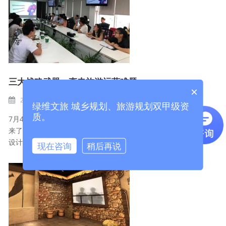
三大战略武器，直击旅游运营难题
×
2019-12-17
观点活动
BY
ADMIN
绿维文旅 城乡规划、旅游规划双甲级资
质。
7月4日，绿维文旅集团副总裁黄武携手旅发网总经理朱建文带
来了一场《落地运营服务》的分享会，直击运营痛点，让规划
设计如虎添翼。...
现在咨询
稍后再说