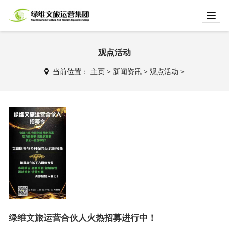
T
o
g
g
观点活动
l
当前位置：
主页
>
新闻资讯
>
观点活动
>
e
n
a
v
i
g
a
t
i
o
n
绿维文旅运营合伙人火热招募进行中！