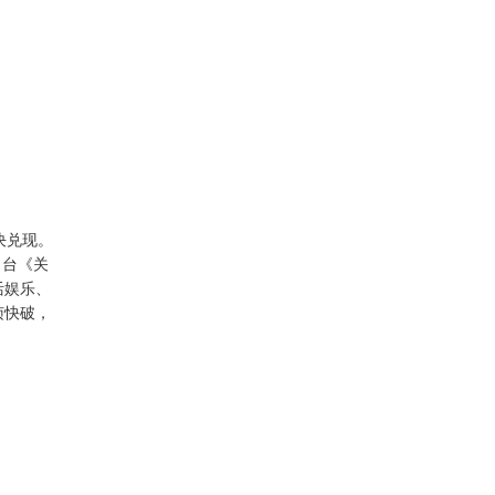
决兑现。
出台《关
活娱乐、
侦快破，