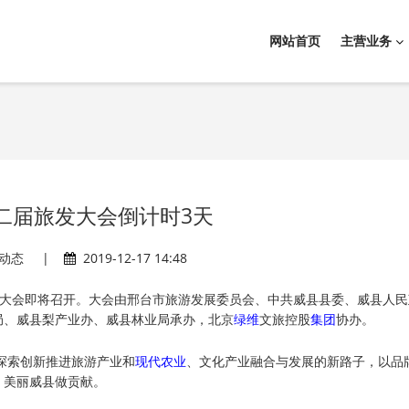
网站首页
主营业务
二届旅发大会倒计时3天
动态
|
2019-12-17 14:48
大会即将召开。大会由邢台市旅游发展委员会、中共威县县委、威县人民
局、威县梨产业办、威县林业局承办，北京
绿维
文旅控股
集团
协办。
在探索创新推进旅游产业和
现代
农业
、文化产业融合与发展的新路子，以品
、美丽威县做贡献。