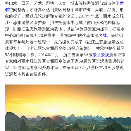
将山水、田园、艺术、湿地、人文、城市等旅游资源与城市休闲
度
假
空间整合，才能真正达到景区对整个城市产业、风貌、品牌、形
象的提升。经过几轮政府和专家的论证，2014年年底，丽水成立瓯
江生态旅游景区管委会，拟依托丽水中心城区依山傍水的独特地
形，以瓯江生态旅游景区为载体，以创5A旅游景区为抓手，把丽水
中心城市打造成为“城在景中，景在城中”的生态旅游
名城
。绿维创
景有幸参与到这一过程中，先后编制完成了《瓯江生态旅游景区总
体规划》、《浙江丽水古堰画乡创5A提升策划》，并承担整个景区
5A创建辅导工作。2014年11月，浙江省国家5A级
景区景观
质量评审
专家组对丽水瓯江景区古堰画乡创建国家5A级景区景观质量进行评
审，经过实地考察和资源评审，专家组认为瓯江景区古堰画乡景观
资源基本具备创建条件。