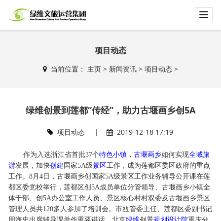
T
o
g
g
项目动态
l
当前位置：
主页
>
新闻资讯
>
项目动态
>
e
n
a
v
绿维创景到莲都“传经”，助力古堰画乡创5A
i
g
项目动态
|
2019-12-18 17:19
a
t
作为入选浙江省首批37个
特色
小镇
，
古堰画乡
如何实现
全域旅
i
游
发展，加快
创建
国家5A级
景区
工作，成为莲都区委区政府的重点
o
工作。8月4日，古堰画乡创国家5A级景区工作业务辅导公开课在莲
n
都区委党校举行，莲都区创5A成员单位分管领导、古堰画乡小镇全
体干部、创5A办公室工作人员、景区核心村村双委及古堰画乡景区
管理人员共120多人参加了培训会。市瓯管委主任、莲都区委副书记
周海忠出席辅导课并作重要讲话。北京
绿维
创景
规划设计院
重庆分