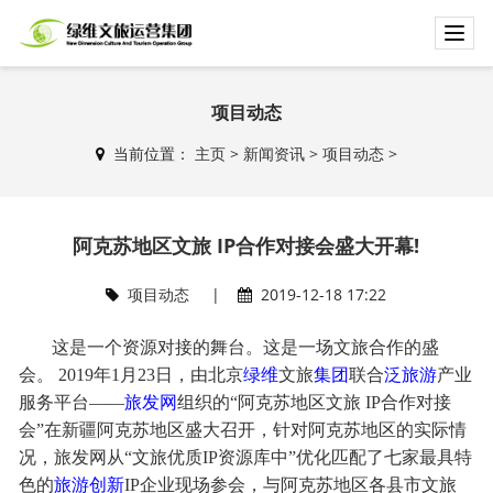
T
o
g
g
项目动态
l
当前位置：
主页
>
新闻资讯
>
项目动态
>
e
n
a
v
阿克苏地区文旅 IP合作对接会盛大开幕!
i
g
项目动态
|
2019-12-18 17:22
a
t
这是一个资源对接的舞台。这是一场文旅合作的盛
i
o
会。 2019年1月23日，由北京
绿维
文旅
集团
联合
泛旅游
产业
n
服务平台——
旅发网
组织的“阿克苏地区文旅 IP合作对接
会”在新疆阿克苏地区盛大召开，针对阿克苏地区的实际情
况，旅发网从“文旅优质IP资源库中”优化匹配了七家最具特
色的
旅游创新
IP企业现场参会，与阿克苏地区各县市文旅