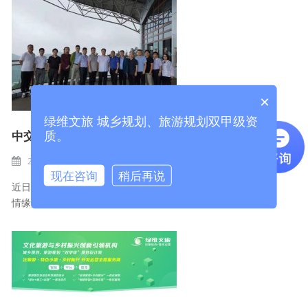
×
绿维文旅 城乡规划、旅游规划双甲级资
中交、中铁投资团考察白马山，绿维文旅董事长
质。
2019-12-18
项目动态
BY
ADMIN
现在咨询
稍后再说
近日，中交集团和中铁集团投资人考察重庆市武隆白马山天尺
情缘景区。...