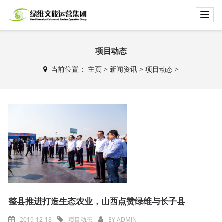
T
o
g
g
项目动态
l
当前位置：
主页
>
新闻资讯
>
项目动态
>
e
n
a
v
i
g
a
t
i
o
n
整县推进打造生态农业，山西点赞绿维与长子县
2019-12-18
项目动态
BY
ADMIN