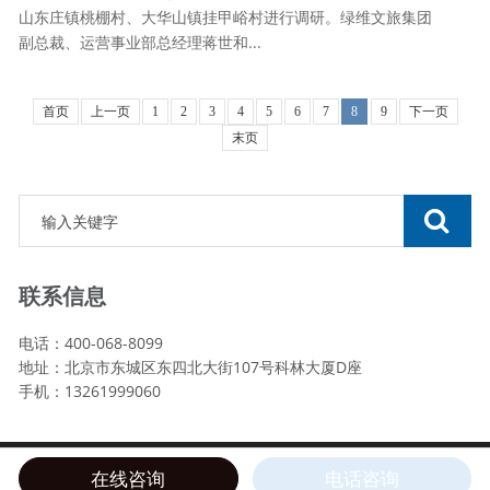
山东庄镇桃棚村、大华山镇挂甲峪村进行调研。绿维文旅集团
副总裁、运营事业部总经理蒋世和...
首页
上一页
1
2
3
4
5
6
7
8
9
下一页
末页
联系信息
电话：400-068-8099
地址：北京市东城区东四北大街107号科林大厦D座
手机：13261999060
Copyright © 2002-2025 北京绿维文旅运营集团 版权所有
在线咨询
电话咨询