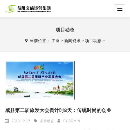
T
o
g
g
项目动态
l
当前位置：
主页
>
新闻资讯
>
项目动态
>
e
n
a
v
i
g
a
t
i
o
n
威县第二届旅发大会倒计时8天：传统时尚的创业
2019-12-17
项目动态
BY
ADMIN