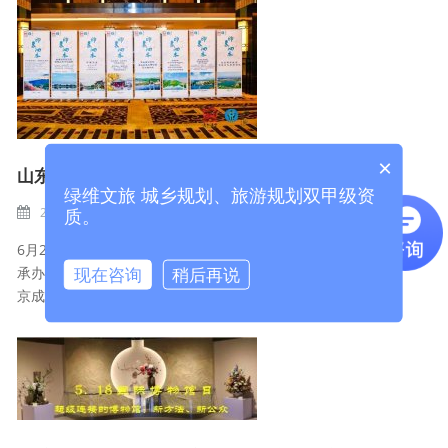
×
山东泗水县旅游项目招商推介会成功举办
绿维文旅 城乡规划、旅游规划双甲级资
2019-12-17
项目动态
BY
ADMIN
质。
6月26日下午，由山东省泗水县人民政府主办、绿维文旅集团
承办的“中国泉乡·圣源泗水——泗水旅游项目招商推介会”在北
现在咨询
稍后再说
京成功举办。...