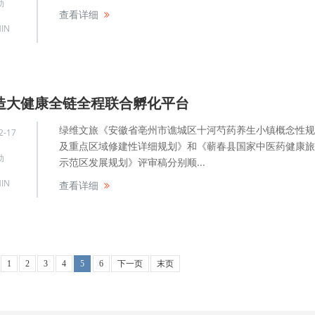
动
查看详细
IN
造大健康全链全程联合孵化平台
绿维文旅《安徽省亳州市谯城区十河芍药养生小镇概念性规
2-17
及重点区域修建性详细规划》和《蕲春县国家中医药健康旅
动
示范区发展规划》评审稿分别顺...
IN
查看详细
1
2
3
4
5
6
下一页
末页