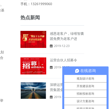
手机：13261999060
开。
业基
热点新闻
感恩老客户，绿维智囊
团免费为老客户进
2019-12-23
规划
合
运营合伙人招募令
2019-12-23
在线咨询
规划设计咨询
深耕运营：绿维文旅运
开发建设咨询
营集团全面起航
招标投标咨询
2019-12-23
举
设计方案咨询
托管运营咨询