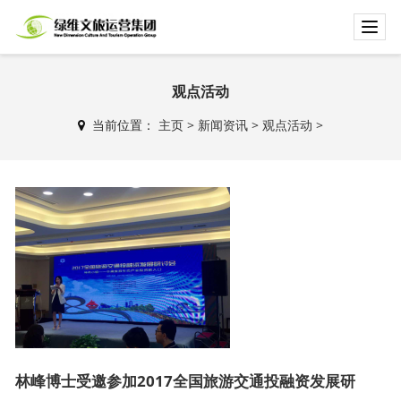
T
o
g
g
观点活动
l
当前位置：
主页
>
新闻资讯
>
观点活动
>
e
n
a
v
i
g
a
t
i
o
n
林峰博士受邀参加2017全国旅游交通投融资发展研